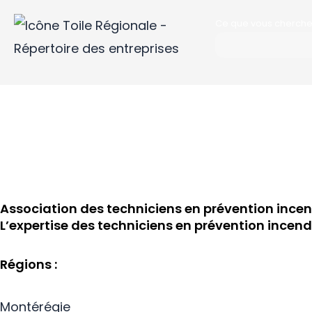
Aller
Ce que vous cherch
au
contenu
Association des techniciens en prévention ince
L’expertise des techniciens en prévention incen
Régions :
Montérégie