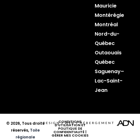
Mauricie
Montérégie
Montréal
Nord-du-
Québec
Outaouais
Québec
Saguenay–
Lac-Saint-
Jean
CONDITIONS
© 2026, Tous droits
DESIGN
+
WEB
+
HÉBERGEMENT
D’UTILISATION ET
POLITIQUE DE
réservés,
Toile
CONFIDENTIALITÉ
|
GÉRER MES COOKIES
régionale