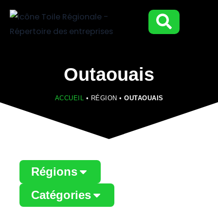
Aller
au
contenu
Outaouais
ACCUEIL
•
RÉGION
•
OUTAOUAIS
Régions
Catégories