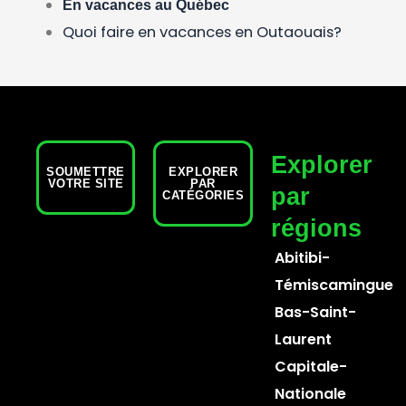
En vacances au Québec
Quoi faire en vacances en Outaouais?
Explorer
SOUMETTRE
EXPLORER
VOTRE SITE
PAR
par
CATÉGORIES
régions
Abitibi-
Témiscamingue
Bas-Saint-
Laurent
Capitale-
Nationale