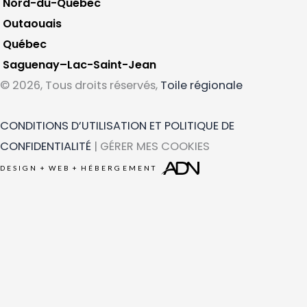
Nord-du-Québec
Outaouais
Québec
Saguenay–Lac-Saint-Jean
© 2026, Tous droits réservés,
Toile régionale
CONDITIONS D’UTILISATION ET POLITIQUE DE
CONFIDENTIALITÉ
| GÉRER MES COOKIES
DESIGN
+
WEB
+
HÉBERGEMENT
Ce que vous cherchez
Région
Catégorie