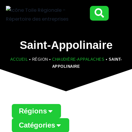
Aller
au
contenu
Saint-Appolinaire
ACCUEIL
•
RÉGION
•
CHAUDIÈRE-APPALACHES
•
SAINT-
APPOLINAIRE
Régions
Catégories