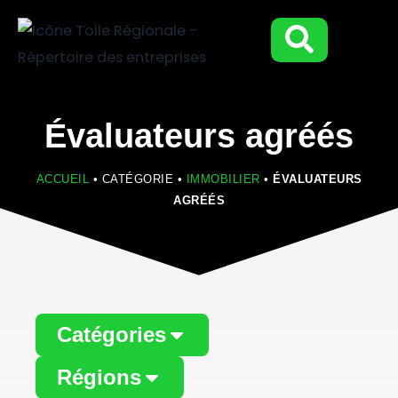
Aller
au
contenu
Évaluateurs agréés
ACCUEIL
•
CATÉGORIE
•
IMMOBILIER
•
ÉVALUATEURS
AGRÉÉS
Catégories
Régions