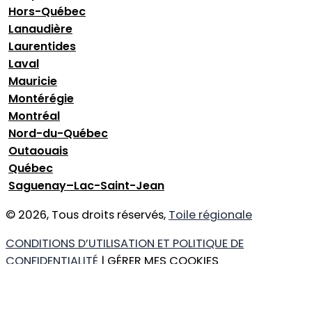
Hors-Québec
Lanaudière
Laurentides
Laval
Mauricie
Montérégie
Montréal
Nord-du-Québec
Outaouais
Québec
Saguenay–Lac-Saint-Jean
© 2026, Tous droits réservés,
Toile régionale
CONDITIONS D’UTILISATION ET POLITIQUE DE
CONFIDENTIALITÉ
| GÉRER MES COOKIES
DESIGN
+
WEB
+
HÉBERGEMENT
Ce que vous cherchez