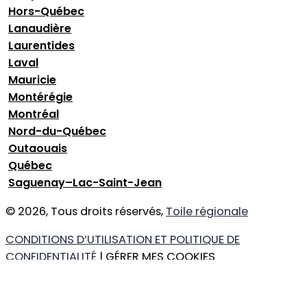
Hors-Québec
Lanaudière
Laurentides
Laval
Mauricie
Montérégie
Montréal
Nord-du-Québec
Outaouais
Québec
Saguenay–Lac-Saint-Jean
© 2026, Tous droits réservés,
Toile régionale
CONDITIONS D’UTILISATION ET POLITIQUE DE
CONFIDENTIALITÉ
| GÉRER MES COOKIES
DESIGN
+
WEB
+
HÉBERGEMENT
Ce que vous cherchez