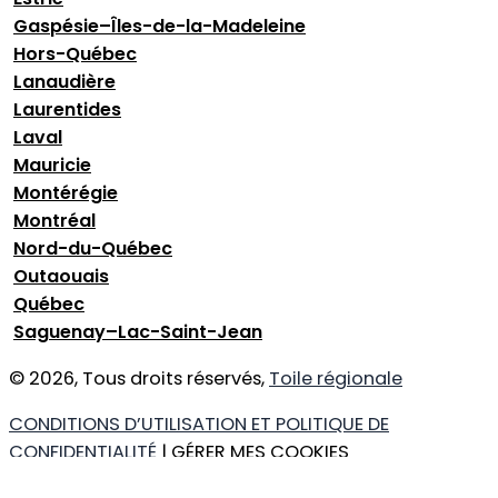
Gaspésie–Îles-de-la-Madeleine
Hors-Québec
Lanaudière
Laurentides
Laval
Mauricie
Montérégie
Montréal
Nord-du-Québec
Outaouais
Québec
Saguenay–Lac-Saint-Jean
© 2026, Tous droits réservés,
Toile régionale
CONDITIONS D’UTILISATION ET POLITIQUE DE
CONFIDENTIALITÉ
| GÉRER MES COOKIES
DESIGN
+
WEB
+
HÉBERGEMENT