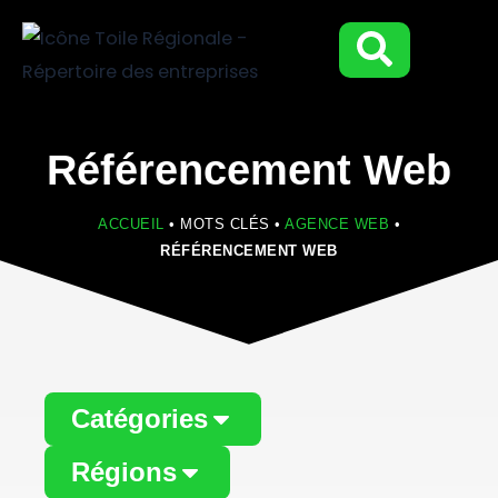
Aller
au
contenu
Référencement Web
ACCUEIL
•
MOTS CLÉS
•
AGENCE WEB
•
RÉFÉRENCEMENT WEB
Catégories
Régions