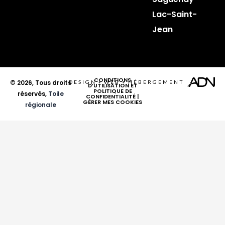
Lac-Saint-
Jean
CONDITIONS
© 2026, Tous droits
DESIGN
+
WEB
+
HÉBERGEMENT
D’UTILISATION ET
POLITIQUE DE
réservés,
Toile
CONFIDENTIALITÉ
|
GÉRER MES COOKIES
régionale
Ce que vous cherchez
Région
Catégorie