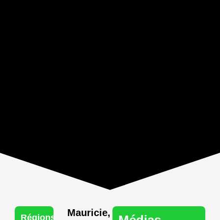
Mauricie
,
Régions
Médias