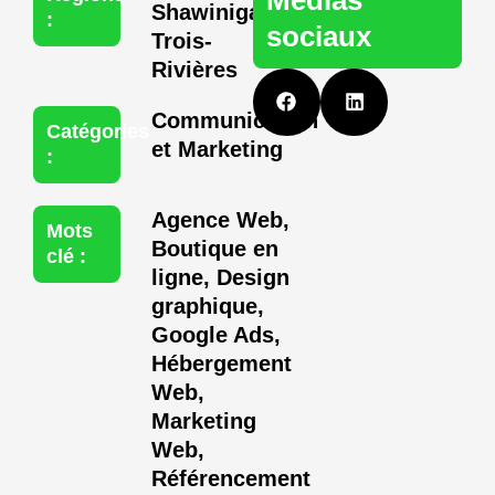
Shawinigan
,
:
sociaux
Trois-
Rivières
F
L
a
i
c
n
Communication
Catégories
e
k
et Marketing
b
e
:
o
d
o
i
k
n
Agence Web
,
Mots
Boutique en
clé :
ligne
,
Design
graphique
,
Google Ads
,
Hébergement
Web
,
Marketing
Web
,
Référencement