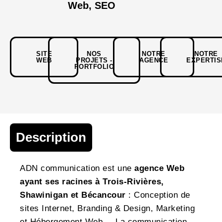
Web
,
SEO
SITE
NOS
NOTRE
NOTRE
WEB
PROJETS -
AGENCE
EXPERTIS
PORTFOLIO
Description
ADN communication est une
agence Web
ayant ses racines à Trois-Rivières,
Shawinigan et Bécancour
: Conception de
sites Internet, Branding & Design, Marketing
et Hébergement Web. – La communication