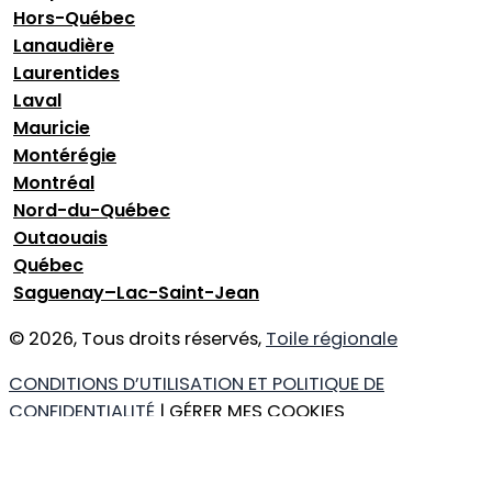
Hors-Québec
Lanaudière
Laurentides
Laval
Mauricie
Montérégie
Montréal
Nord-du-Québec
Outaouais
Québec
Saguenay–Lac-Saint-Jean
© 2026, Tous droits réservés,
Toile régionale
CONDITIONS D’UTILISATION ET POLITIQUE DE
CONFIDENTIALITÉ
| GÉRER MES COOKIES
DESIGN
+
WEB
+
HÉBERGEMENT
Ce que vous cherchez