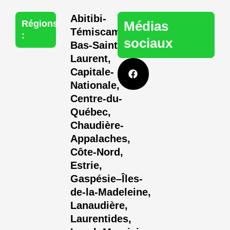
Abitibi-
Régions
Médias
Témiscamingue
,
:
sociaux
Bas-Saint-
Laurent
,
F
a
Capitale-
c
Nationale
,
e
b
Centre-du-
o
Québec
,
o
Chaudière-
k
Appalaches
,
Côte-Nord
,
Estrie
,
Gaspésie–Îles-
de-la-Madeleine
,
Lanaudière
,
Laurentides
,