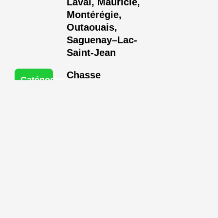
Laval
,
Mauricie
,
Montérégie
,
Outaouais
,
Saguenay–Lac-
Saint-Jean
Chasse
Catégories
et
:
pêche
SITE WEB
Description