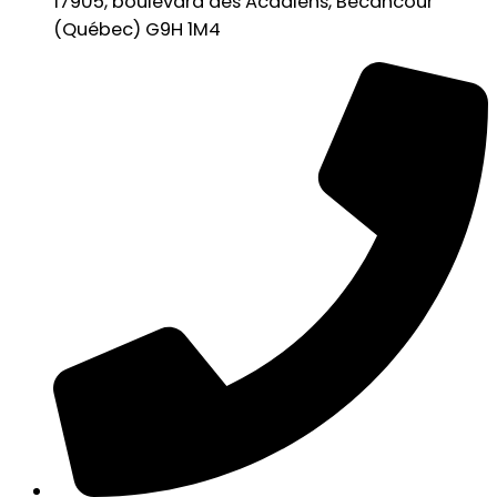
17905, boulevard des Acadiens, Bécancour
(Québec) G9H 1M4