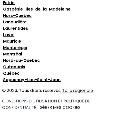
Estrie
Gaspésie–Îles-de-la-Madeleine
Hors-Québec
Lanaudière
Laurentides
Laval
Mauricie
Montérégie
Montréal
Nord-du-Québec
Outaouais
Québec
Saguenay–Lac-Saint-Jean
© 2026, Tous droits réservés,
Toile régionale
CONDITIONS D’UTILISATION ET POLITIQUE DE
CONFIDENTIALITÉ
| GÉRER MES COOKIES
DESIGN
+
WEB
+
HÉBERGEMENT