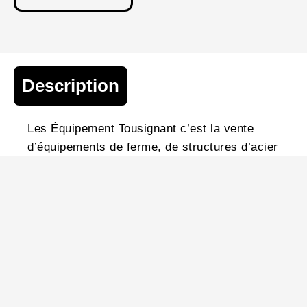
Description
Les Équipement Tousignant c’est la vente
d’équipements de ferme, de structures d’acier
et un département des pièces des plus
complets. L’entreprise offre aussi un service
d’entretien, de réparation et de mécanique
préventive.
Coordonnées