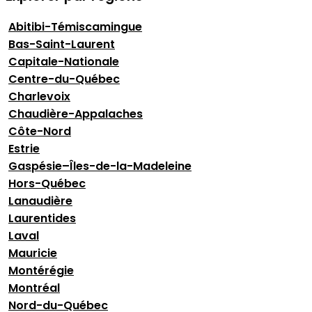
Abitibi-Témiscamingue
Bas-Saint-Laurent
Capitale-Nationale
Centre-du-Québec
Charlevoix
Chaudière-Appalaches
Côte-Nord
Estrie
Gaspésie–Îles-de-la-Madeleine
Hors-Québec
Lanaudière
Laurentides
Laval
Mauricie
Montérégie
Montréal
Nord-du-Québec