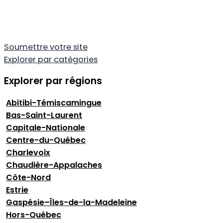
Soumettre votre site
Explorer par catégories
Explorer par régions
Abitibi-Témiscamingue
Bas-Saint-Laurent
Capitale-Nationale
Centre-du-Québec
Charlevoix
Chaudière-Appalaches
Côte-Nord
Estrie
Gaspésie–Îles-de-la-Madeleine
Hors-Québec