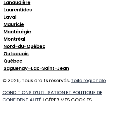
Lanaudière
Laurentides
Laval
Mauricie
Montérégie
Montréal
Nord-du-Québec
Outaouais
Québec
Saguenay–Lac-Saint-Jean
© 2026, Tous droits réservés,
Toile régionale
CONDITIONS D’UTILISATION ET POLITIQUE DE
CONFIDENTIALITÉ
| GÉRER MES COOKIES
DESIGN
+
WEB
+
HÉBERGEMENT
Ce que vous cherchez
Région