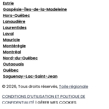
Estrie
Gaspésie–Îles-de-la-Madeleine
Hors-Québec
Lanaudière
Laurentides
Laval
Mauricie
Montérégie
Montréal
Nord-du-Québec
Outaouais
Québec
Saguenay–Lac-Saint-Jean
© 2026, Tous droits réservés,
Toile régionale
CONDITIONS D’UTILISATION ET POLITIQUE DE
CONFIDENTIALITÉ
| GÉRER MES COOKIES