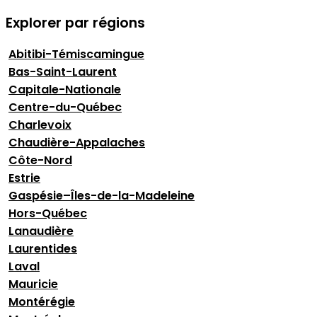
Explorer par régions
Abitibi-Témiscamingue
Bas-Saint-Laurent
Capitale-Nationale
Centre-du-Québec
Charlevoix
Chaudière-Appalaches
Côte-Nord
Estrie
Gaspésie–Îles-de-la-Madeleine
Hors-Québec
Lanaudière
Laurentides
Laval
Mauricie
Montérégie