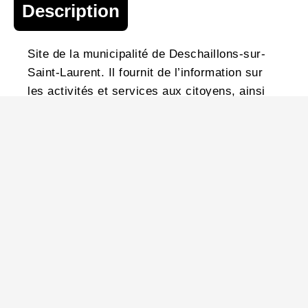
Description
Site de la municipalité de Deschaillons-sur-
Saint-Laurent. Il fournit de l’information sur
les activités et services aux citoyens, ainsi
que sur les développements résidentiels.
Coordonnées
1596, route Marie-Victorin, Deschaillons-
sur-Saint-Laurent (Québec) G0S 1G0
819 292-2085