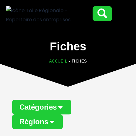
Aller
au
contenu
Fiches
ACCUEIL
•
FICHES
Page
Page
Page
Page
Catégories
Régions