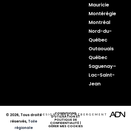
Mauricie
Montérégie
Montréal
Nord-du-
Québec
Outaouais
Québec
Saguenay–
Lac-Saint-
Jean
CONDITIONS
© 2026, Tous droits
DESIGN
+
WEB
+
HÉBERGEMENT
D’UTILISATION ET
POLITIQUE DE
réservés,
Toile
CONFIDENTIALITÉ
|
GÉRER MES COOKIES
régionale